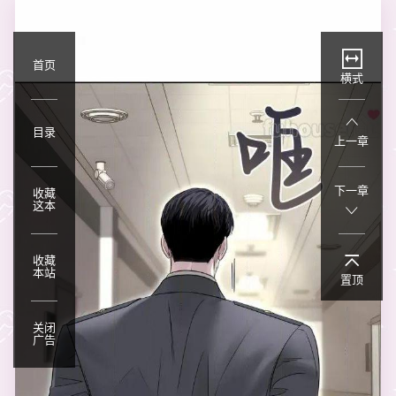
首页
横式
目录
上一章
下一章
收藏
这本
收藏
本站
置顶
关闭
广告