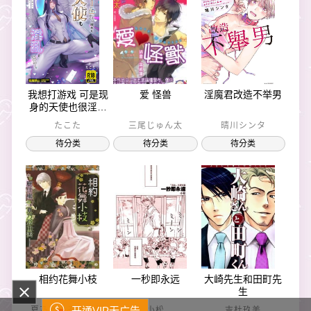
我想打游戏 可是现
爱 怪兽
淫魔君改造不举男
身的天使也很淫乱
有够烦！
たこた
三尾じゅん太
晴川シンタ
待分类
待分类
待分类
相约花舞小枝
一秒即永远
大崎先生和田町先
生
开通VIP无广告
夏乃あゆみ/鹿住槇
小松
吉杜玖美