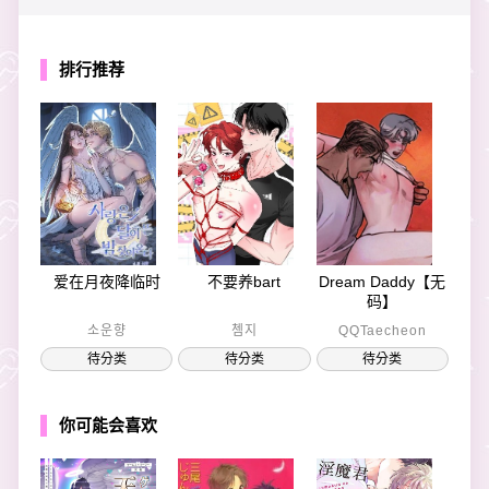
排行推荐
爱在月夜降临时
不要养bart
Dream Daddy【无
码】
소운향
쳄지
QQTaecheon
待分类
待分类
待分类
你可能会喜欢